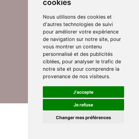
cookies
Nous utilisons des cookies et
d'autres technologies de suivi
Suivez-nous sur Twitter
pour améliorer votre expérience
de navigation sur notre site, pour
vous montrer un contenu
personnalisé et des publicités
Rejoignez nos équipes
ciblées, pour analyser le trafic de
notre site et pour comprendre la
provenance de nos visiteurs.
Nous contacter
J'accepte
Je refuse
© DomusVi 2026
Mentions légales
Changer mes préférences
Données personnelles et cookies
Lexique